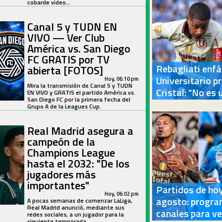
cobarde video...
Canal 5 y TUDN EN
VIVO — Ver Club
América vs. San Diego
FC GRATIS por TV
Rebagliati enfá
abierta [FOTOS]
Universitario pr
Hoy, 06:10 pm
Mira la transmisión de Canal 5 y TUDN
Cristal: "No es
EN VIVO y GRATIS el partido América vs.
San Diego FC por la primera fecha del
Grupo A de la Leagues Cup.
Real Madrid asegura a
campeón de la
Champions League
hasta el 2032: "De los
jugadores más
importantes"
Partidos de hoy
Hoy, 06:02 pm
agosto: progra
A pocas semanas de comenzar LaLiga,
Real Madrid anunció, mediante sus
canales para ve
redes sociales, a un jugador para la
siguiente temporada.