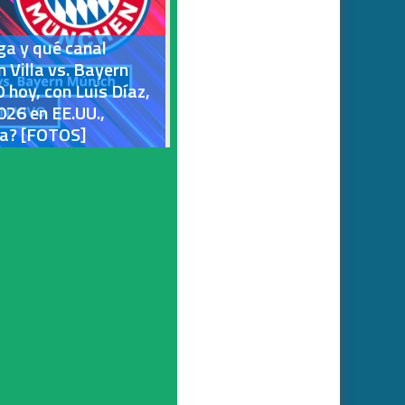
ga y qué canal
 Villa vs. Bayern
hoy, con Luis Díaz,
026 en EE.UU.,
ña? [FOTOS]