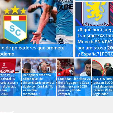
¿A qué hora jueg
transmite Aston 
Múnich EN VIVO h
elo de goleadores que promete
por amistoso 20
moderno
y España? [FOT
tario vs
Rebagliati enfático
 Cristal EN
sobre nivel de
Entradas Cienciano vs
ALERTA, inmi
rario, canal y
Universitario previo al
Botafogo por la Copa
buscan BLO
r el partido
duelo con Cristal: "No
Sudamericana 2026:
instalaciones
orneo
es un buen
precios y dónde
revelan PLAN
a 2026
momento..."
comprar
legislador