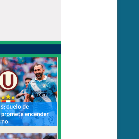
s: duelo de
 promete encender
rno