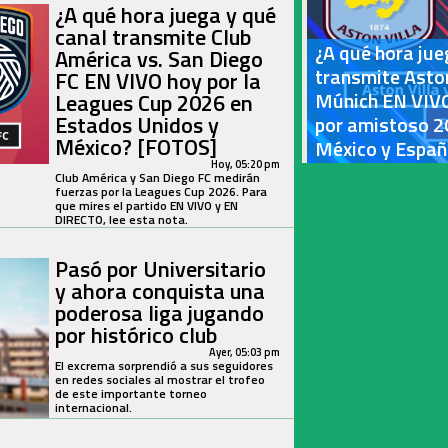
¿A qué hora juega y qué
canal transmite Club
¿A qué hora jue
América vs. San Diego
transmite Aston
FC EN VIVO hoy por la
Múnich EN VIVO 
Leagues Cup 2026 en
Estados Unidos y
por amistoso 2
México? [FOTOS]
México y Espa
Hoy, 05:20 pm
Club América y San Diego FC medirán
fuerzas por la Leagues Cup 2026. Para
que mires el partido EN VIVO y EN
DIRECTO, lee esta nota.
Pasó por Universitario
y ahora conquista una
poderosa liga jugando
por histórico club
Ayer, 05:03 pm
El excrema sorprendió a sus seguidores
en redes sociales al mostrar el trofeo
de este importante torneo
internacional.