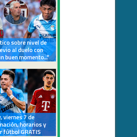
tico sobre nivel de
evio al duelo con
 un buen momento..."
, viernes 7 de
mación, horarios y
r fútbol GRATIS