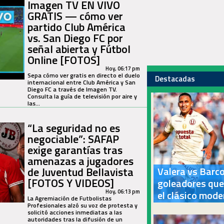
Imagen TV EN VIVO
GRATIS — cómo ver
partido Club América
vs. San Diego FC por
señal abierta y Fútbol
Online [FOTOS]
Hoy, 06:17 pm
Sepa cómo ver gratis en directo el duelo
Destacadas
internacional entre Club América y San
Diego FC a través de Imagen TV.
Consulta la guía de televisión por aire y
las...
“La seguridad no es
negociable”: SAFAP
exige garantías tras
amenazas a jugadores
de Juventud Bellavista
Valera vs Barco
[FOTOS Y VIDEOS]
goleadores que
Hoy, 06:13 pm
el clásico mode
La Agremiación de Futbolistas
Profesionales alzó su voz de protesta y
solicitó acciones inmediatas a las
autoridades tras la difusión de un