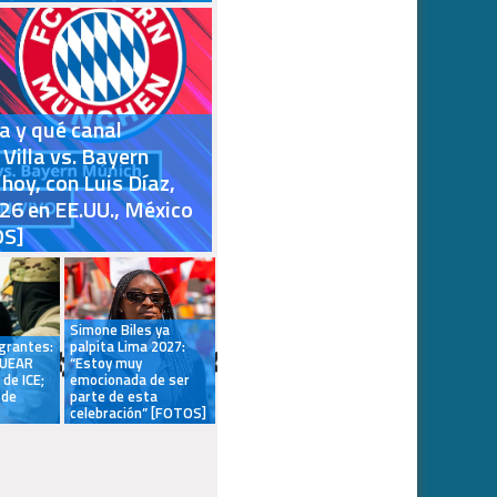
a y qué canal
Villa vs. Bayern
oy, con Luis Díaz,
26 en EE.UU., México
OS]
Simone Biles ya
grantes:
palpita Lima 2027:
QUEAR
“Estoy muy
 de ICE;
emocionada de ser
 de
parte de esta
celebración” [FOTOS]