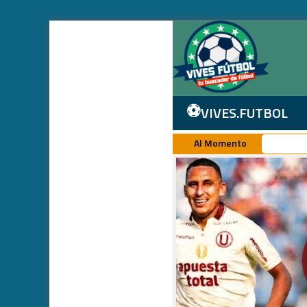
⚽
VIVES.FUTBOL
Al Momento