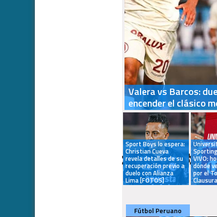
Valera vs Barcos: du
encender el clásico 
Sport Boys lo espera:
Universi
Christian Cueva
Sporting
revela detalles de su
VIVO: ho
recuperación previo a
dónde ve
duelo con Alianza
por el T
Lima [FOTOS]
Clausur
Fútbol Peruano