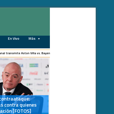
07/08/2026
En Vivo
Más
ransmite Aston Villa vs. Bayern Múnich EN VIVO hoy, con Luis Díaz, por amistoso 
 contraataque:
s contra quienes
tación [FOTOS]