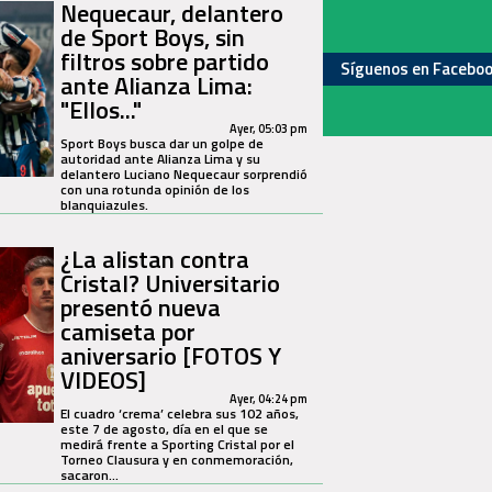
Nequecaur, delantero
de Sport Boys, sin
filtros sobre partido
Síguenos en Facebo
ante Alianza Lima:
"Ellos..."
Ayer, 05:03 pm
Sport Boys busca dar un golpe de
autoridad ante Alianza Lima y su
delantero Luciano Nequecaur sorprendió
con una rotunda opinión de los
blanquiazules.
¿La alistan contra
Cristal? Universitario
presentó nueva
camiseta por
aniversario [FOTOS Y
VIDEOS]
Ayer, 04:24 pm
El cuadro ‘crema’ celebra sus 102 años,
este 7 de agosto, día en el que se
medirá frente a Sporting Cristal por el
Torneo Clausura y en conmemoración,
sacaron...