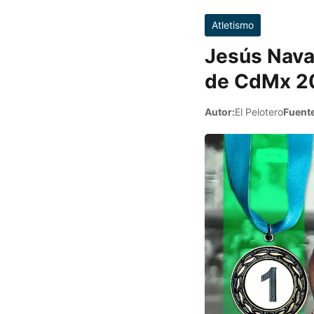
Atletismo
Jesús Nava
de CdMx 2
Autor:
El Pelotero
Fuente