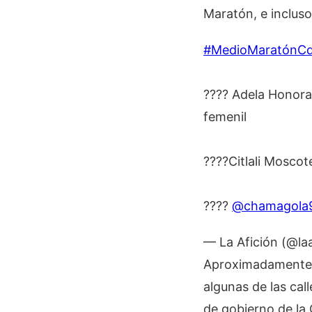
Maratón, e incluso
#MedioMaratónC
???? Adela Honora
femenil
????Citlali Moscot
????
@chamagola
— La Afición (@la
Aproximadamente
algunas de las cal
de gobierno de la