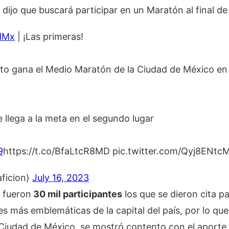
 dijo que buscará participar en un Maratón al final de
dMx
| ¡Las primeras!
to gana el Medio Maratón de la Ciudad de México en 
e llega a la meta en el segundo lugar
9
https://t.co/BfaLtcR8MD pic.twitter.com/Qyj8ENtc
aficion)
July 16, 2023
 fueron
30 mil participantes
los que se dieron cita p
les más emblemáticas de la capital del país, por lo qu
 Ciudad de México, se mostró contento con el aporte