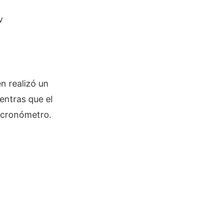
v
en realizó un
ientras que el
l cronómetro.