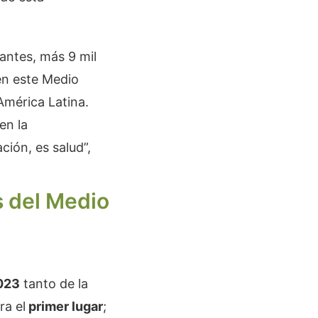
pantes, más 9 mil
en este Medio
América Latina.
en la
ción, es salud”,
 del Medio
023
tanto de la
ra el
primer lugar
;