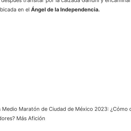
después transitar por la calzada Gandhi y encaminars
bicada en el
Ángel de la Independencia.
s
Medio Maratón de Ciudad de México 2023: ¿Cómo c
adores?
Más Afición