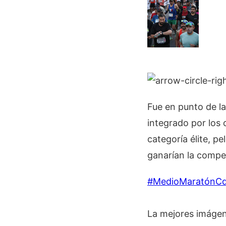
Fue en punto de l
integrado por los
categoría élite, p
ganarían la compe
#MedioMaratónC
La mejores imágen