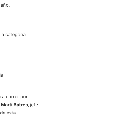
 año.
la categoría
Me
ara correr por
e
Martí Batres,
jefe
 de esta