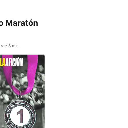
io Maratón
ra:
~3 min