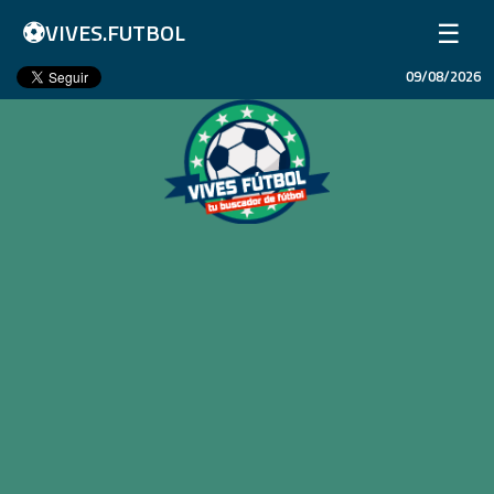
⚽
☰
VIVES.FUTBOL
09/08/2026
Inicio
Partidos
Resultados
Ligas
Champions League
Equipos
Copa Libertadores
En Vivo
Liga 1 Perú
Más