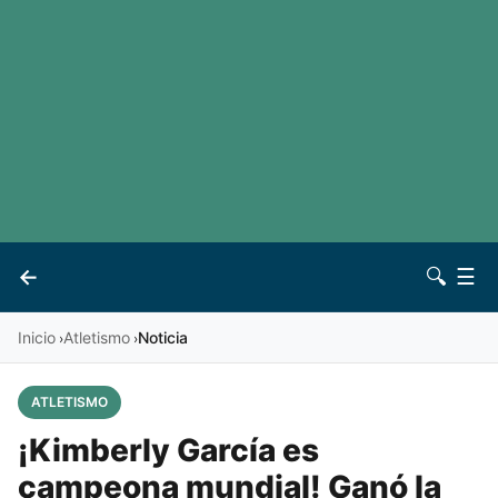
LaLiga
Noticias
Premier League
Otros deportes
Ver todas las ligas
Archivo
Contacto
←
🔍
☰
Vives
Inicio
Atletismo
Noticia
›
›
ATLETISMO
¡Kimberly García es
campeona mundial! Ganó la