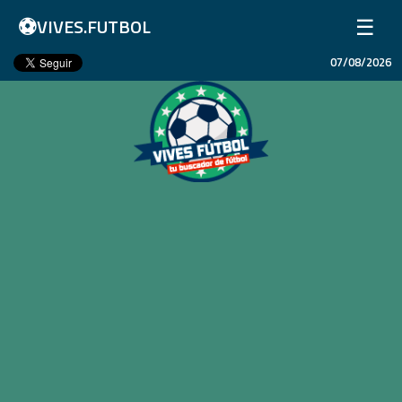
⚽
☰
VIVES.FUTBOL
07/08/2026
Inicio
Partidos
Resultados
Ligas
Champions League
Equipos
Copa Libertadores
En Vivo
Liga 1 Perú
Más