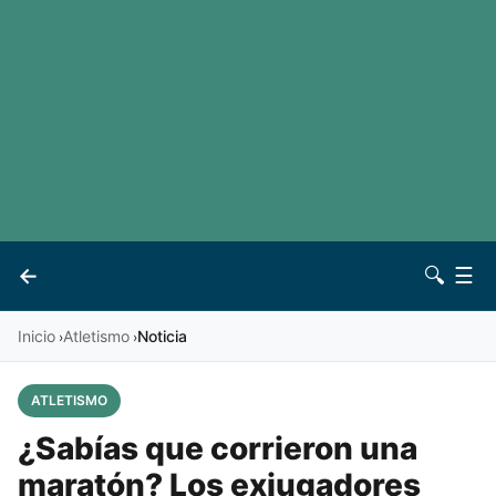
LaLiga
Noticias
Premier League
Otros deportes
Ver todas las ligas
Archivo
Contacto
←
🔍
☰
Vives
Inicio
Atletismo
Noticia
›
›
ATLETISMO
¿Sabías que corrieron una
maratón? Los exjugadores