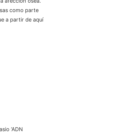
a afección ósea.
pesas como parte
e a partir de aquí
nasio ‘ADN