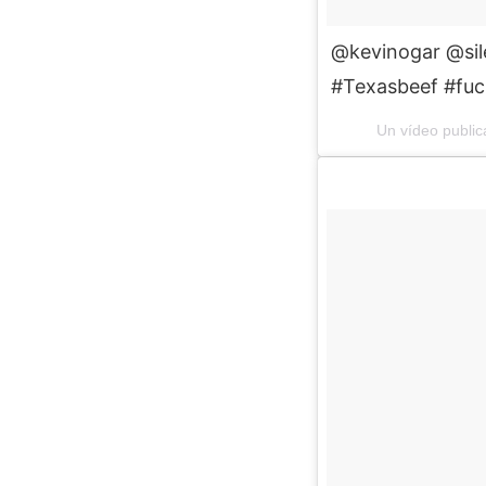
@kevinogar @silen
#Texasbeef #fuc
Un vídeo public