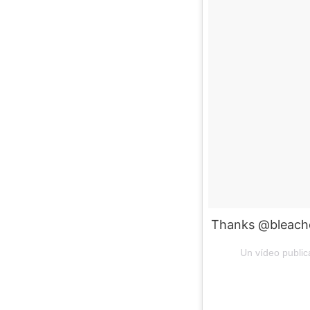
Thanks @bleache
Un vídeo public