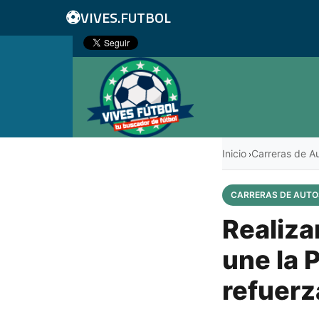
⚽
VIVES.FUTBOL
Inicio
Carreras de A
›
CARRERAS DE AUTO
Realiza
une la 
refuerz