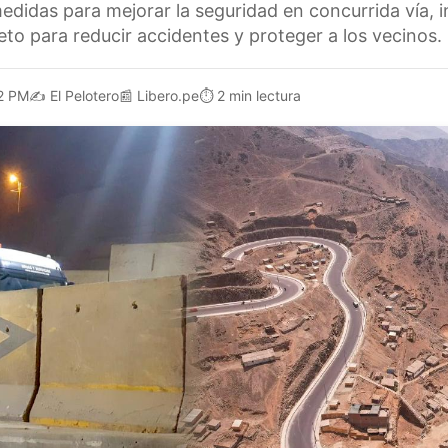
didas para mejorar la seguridad en concurrida vía, 
to para reducir accidentes y proteger a los vecinos.
2 PM
✍️
El Pelotero
📰
Libero.pe
⏱️
2 min lectura