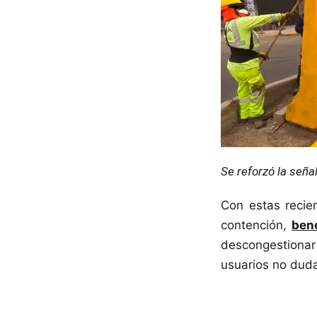
Se reforzó la señal
Con estas recien
contención,
ben
descongestiona
usuarios no dud