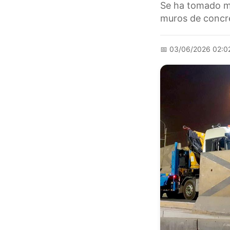
Se ha tomado me
muros de concre
📅
03/06/2026 02:0