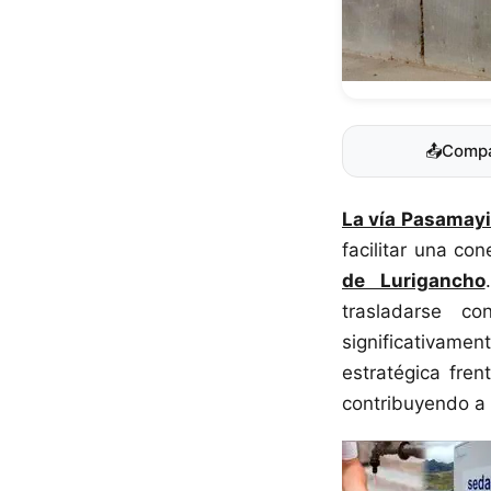
📤
Compa
La vía Pasamayi
facilitar una co
de Lurigancho
trasladarse 
significativam
estratégica fren
contribuyendo a 