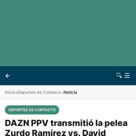
LaLiga
Noticias
Premier League
Otros deportes
Ver todas las ligas
Archivo
Contacto
←
🔍
☰
Vives
Inicio
Deportes de Contacto
Noticia
›
›
DEPORTES DE CONTACTO
DAZN PPV transmitió la pelea
Zurdo Ramírez vs. David