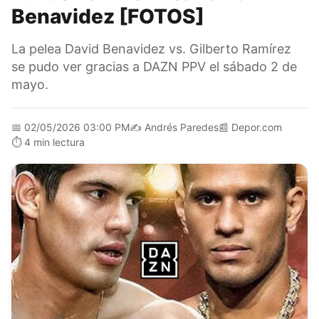
Benavidez [FOTOS]
La pelea David Benavidez vs. Gilberto Ramírez
se pudo ver gracias a DAZN PPV el sábado 2 de
mayo.
📅
02/05/2026 03:00 PM
✍️
Andrés Paredes
📰
Depor.com
⏱️
4 min lectura