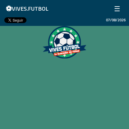
⚽
☰
VIVES.FUTBOL
07/08/2026
Inicio
Partidos
Resultados
Ligas
Champions League
Equipos
Copa Libertadores
En Vivo
Liga 1 Perú
Más