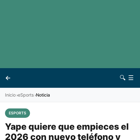
LaLiga
Noticias
Premier League
Otros deportes
Ver todas las ligas
Archivo
Contacto
←
🔍
☰
Vives
Inicio
eSports
Noticia
›
›
ESPORTS
Yape quiere que empieces el
2026 con nuevo teléfono y