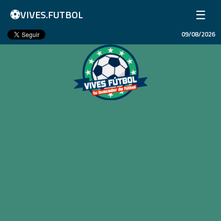
⚽
☰
VIVES.FUTBOL
09/08/2026
Inicio
Partidos
Resultados
Ligas
Champions League
Equipos
Copa Libertadores
En Vivo
Liga 1 Perú
Más