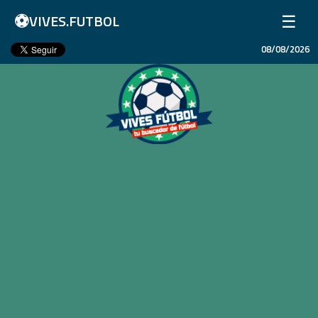
⚽
☰
VIVES.FUTBOL
08/08/2026
Inicio
Partidos
Resultados
Ligas
Champions League
Equipos
Copa Libertadores
En Vivo
Liga 1 Perú
Más