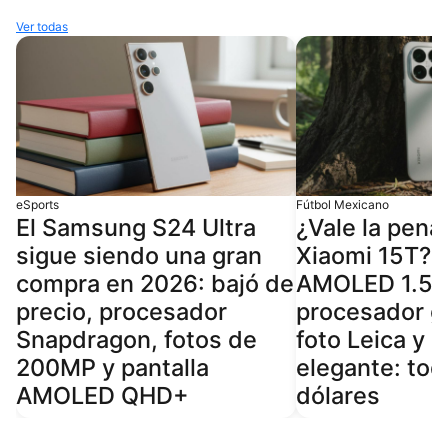
Ver todas
eSports
Fútbol Mexicano
El Samsung S24 Ultra
¿Vale la pena
sigue siendo una gran
Xiaomi 15T? P
compra en 2026: bajó de
AMOLED 1.5K
precio, procesador
procesador g
Snapdragon, fotos de
foto Leica y 
200MP y pantalla
elegante: tod
AMOLED QHD+
dólares