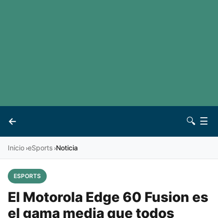
LaLiga
Noticias
Premier League
Otros deportes
Ver todas las ligas
Archivo
Contacto
←
🔍
☰
Vives
Inicio
eSports
Noticia
›
›
ESPORTS
El Motorola Edge 60 Fusion es
el gama media que todos