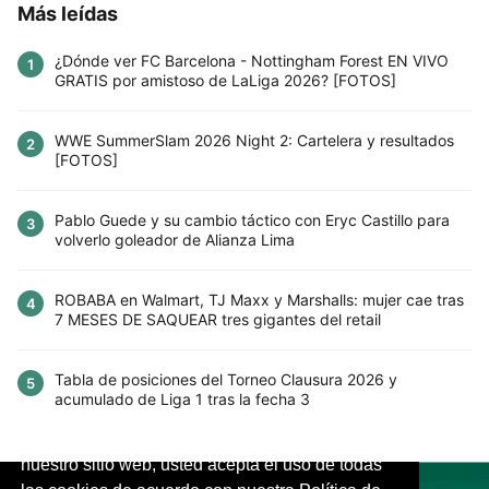
Más leídas
¿Dónde ver FC Barcelona - Nottingham Forest EN VIVO
1
GRATIS por amistoso de LaLiga 2026? [FOTOS]
WWE SummerSlam 2026 Night 2: Cartelera y resultados
2
[FOTOS]
Pablo Guede y su cambio táctico con Eryc Castillo para
3
volverlo goleador de Alianza Lima
ROBABA en Walmart, TJ Maxx y Marshalls: mujer cae tras
4
7 MESES DE SAQUEAR tres gigantes del retail
Tabla de posiciones del Torneo Clausura 2026 y
5
acumulado de Liga 1 tras la fecha 3
Este sitio utiliza cookies para mejorar la
experiencia del usuario. Al continuar usando
nuestro sitio web, usted acepta el uso de todas