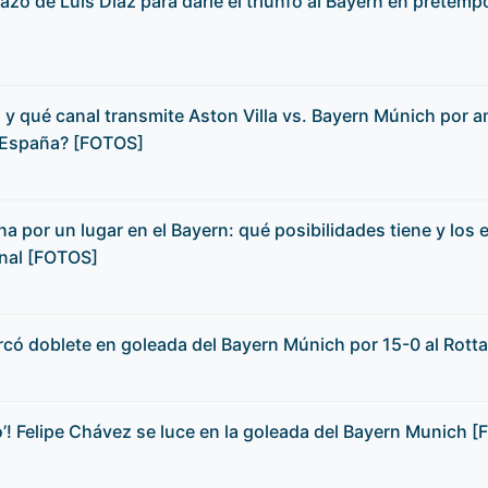
lazo de Luis Díaz para darle el triunfo al Bayern en prete
 y qué canal transmite Aston Villa vs. Bayern Múnich por 
 España? [FOTOS]
a por un lugar en el Bayern: qué posibilidades tiene y los e
onal [FOTOS]
có doblete en goleada del Bayern Múnich por 15-0 al Rott
o’! Felipe Chávez se luce en la goleada del Bayern Munich