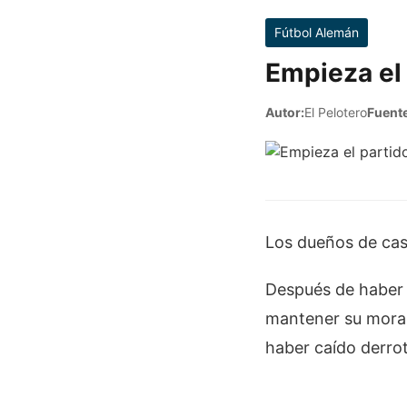
Fútbol Alemán
Empieza el 
Autor:
El Pelotero
Fuente
Los dueños de casa
Después de haber g
mantener su moral 
haber caído derrot