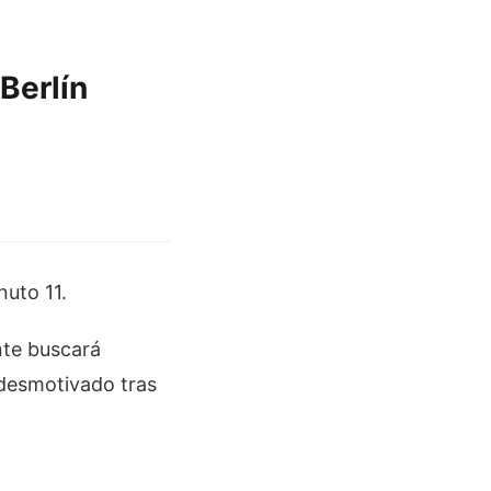
Berlín
nuto 11.
nte buscará
a desmotivado tras