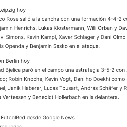
eipzig hoy
co Rose salió a la cancha con una formación 4-4-2 c
njamin Henrichs, Lukas Klostermann, Willi Orban y Da
avi Simons, Kevin Kampl, Xaver Schlager y Dani Olmo 
s Openda y Benjamin Sesko en el ataque.
n Berlín hoy
ad Bjelica paró en el campo una estrategia 3-5-2 con
co; Robin Knoche, Kevin Vogt, Danilho Doekhi como 
el, Janik Haberer, Lucas Tousart, András Schäfer y 
 Vertessen y Benedict Hollerbach en la delantera.
e FutbolRed desde Google News
ras redes