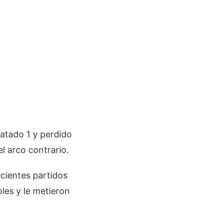
patado 1 y perdido
el arco contrario.
ecientes partidos
les y le metieron