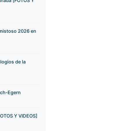
mporada [FOTOS Y
amistoso 2026 en
logios de la
ach-Egern
 [FOTOS Y VIDEOS]