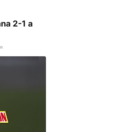
na 2-1 a
in