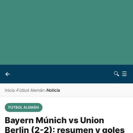
LaLiga
Noticias
Premier League
Otros deportes
Ver todas las ligas
Archivo
Contacto
←
🔍
☰
Vives
Inicio
Fútbol Alemán
Noticia
›
›
FÚTBOL ALEMÁN
Bayern Múnich vs Union
Berlin (2-2): resumen y goles