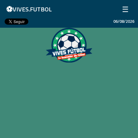
⚽
☰
VIVES.FUTBOL
06/08/2026
Inicio
Partidos
Resultados
Ligas
Champions League
Equipos
Copa Libertadores
En Vivo
Liga 1 Perú
Más