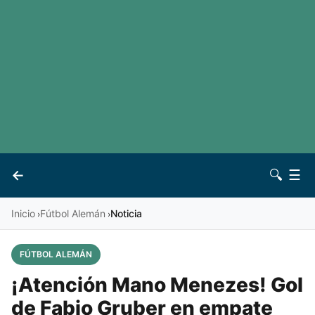
LaLiga
Noticias
Premier League
Otros deportes
Ver todas las ligas
Archivo
Contacto
←
🔍
☰
Vives
Inicio
Fútbol Alemán
Noticia
›
›
FÚTBOL ALEMÁN
¡Atención Mano Menezes! Gol
de Fabio Gruber en empate