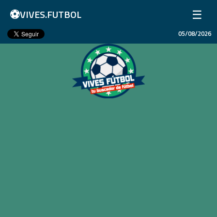
⚽
☰
VIVES.FUTBOL
05/08/2026
Inicio
Partidos
Resultados
Ligas
Champions League
Equipos
Copa Libertadores
En Vivo
Liga 1 Perú
Más