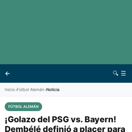
LaLiga
Noticias
Premier League
Otros deportes
Ver todas las ligas
Archivo
Contacto
←
🔍
☰
Vives
Inicio
Fútbol Alemán
Noticia
›
›
FÚTBOL ALEMÁN
¡Golazo del PSG vs. Bayern!
Dembélé definió a placer para