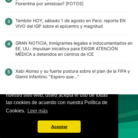
Fiorentina por amistoso? [FOTOS]
Temblor HOY, sábado 1 de agosto en Perú: reporte EN
3
VIVO del IGP sobre el epicentro y magnitud
GRAN NOTICIA, inmigrantes legales e indocumentados en
4
EE. UU.: impulsan iniciativa para EXIGIR ATENCIÓN
MÉDICA a detenidos en centros de ICE
Xabi Alonso y su fuerte postura sobre el plan de la FIFA y
5
Gianni Infantino: "Espero que..."
Este sitio utiliza cookies para mejorar la
experiencia del usuario. Al continuar usando
nuestro sitio web, usted acepta el uso de todas
las cookies de acuerdo con nuestra Política de
Cookies.
Leer más
VIVES.FUTBOL | Tu buscador de Fútbol
Aceptar