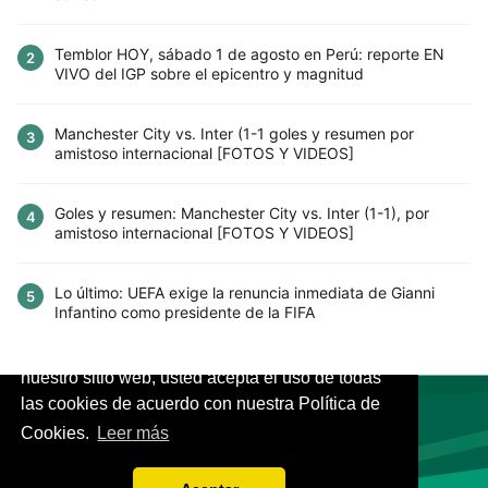
Temblor HOY, sábado 1 de agosto en Perú: reporte EN
2
VIVO del IGP sobre el epicentro y magnitud
Manchester City vs. Inter (1-1 goles y resumen por
3
amistoso internacional [FOTOS Y VIDEOS]
Goles y resumen: Manchester City vs. Inter (1-1), por
4
amistoso internacional [FOTOS Y VIDEOS]
Lo último: UEFA exige la renuncia inmediata de Gianni
5
Infantino como presidente de la FIFA
Este sitio utiliza cookies para mejorar la
experiencia del usuario. Al continuar usando
nuestro sitio web, usted acepta el uso de todas
las cookies de acuerdo con nuestra Política de
Cookies.
Leer más
VIVES.FUTBOL | Tu buscador de Fútbol