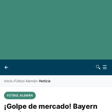
LaLiga
Noticias
Premier League
Otros deportes
Ver todas las ligas
Archivo
Contacto
←
🔍
☰
Vives
Inicio
Fútbol Alemán
Noticia
›
›
FÚTBOL ALEMÁN
¡Golpe de mercado! Bayern