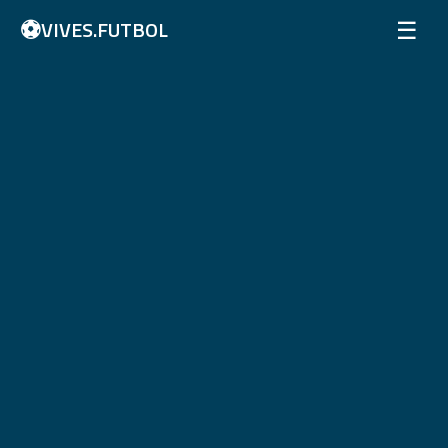
⚽
☰
VIVES.FUTBOL