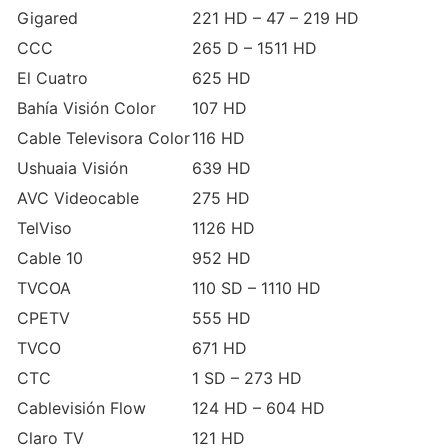
Gigared
221 HD – 47 – 219 HD
CCC
265 D – 1511 HD
El Cuatro
625 HD
Bahía Visión Color
107 HD
Cable Televisora Color
116 HD
Ushuaia Visión
639 HD
AVC Videocable
275 HD
TelViso
1126 HD
Cable 10
952 HD
TVCOA
110 SD – 1110 HD
CPETV
555 HD
TVCO
671 HD
CTC
1 SD – 273 HD
Cablevisión Flow
124 HD – 604 HD
Claro TV
121 HD