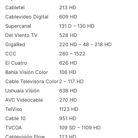
Cabletel
213 HD
Cablevideo Digital
609 HD
Supercanal
131 D – 130 HD
Del Viento TV
528 HD
GigaRed
220 HD – 48 – 218 HD
CCC
260 – 1522
El Cuatro
626 HD
Bahía Visión Color
106 HD
Cable Televisora Color
2 – 117 HD
Ushuaia Visión
638 HD
AVC Videocable
270 HD
TelViso
1123 HD
Cable 10
951 HD
TVCOA
109 SD – 1109 HD
Cablevisión Flow
123 HD