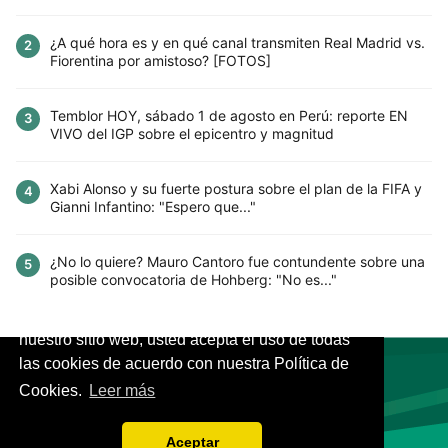
¿A qué hora es y en qué canal transmiten Real Madrid vs.
2
Fiorentina por amistoso? [FOTOS]
Temblor HOY, sábado 1 de agosto en Perú: reporte EN
3
VIVO del IGP sobre el epicentro y magnitud
Xabi Alonso y su fuerte postura sobre el plan de la FIFA y
4
Gianni Infantino: "Espero que..."
¿No lo quiere? Mauro Cantoro fue contundente sobre una
5
posible convocatoria de Hohberg: "No es..."
Este sitio utiliza cookies para mejorar la
experiencia del usuario. Al continuar usando
nuestro sitio web, usted acepta el uso de todas
las cookies de acuerdo con nuestra Política de
Cookies.
Leer más
VIVES.FUTBOL | Tu buscador de Fútbol
Aceptar