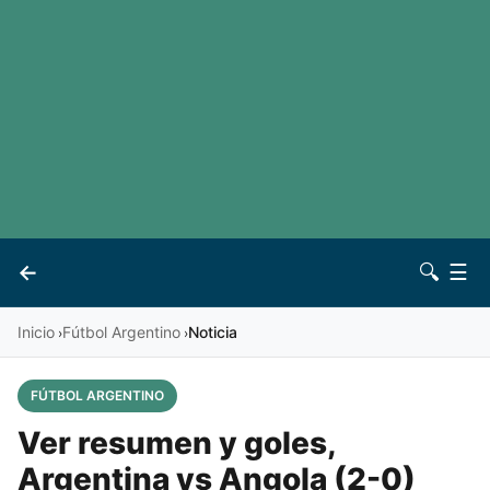
LaLiga
Noticias
Premier League
Otros deportes
Ver todas las ligas
Archivo
Contacto
←
🔍
☰
Vives
Inicio
Fútbol Argentino
Noticia
›
›
FÚTBOL ARGENTINO
Ver resumen y goles,
Argentina vs Angola (2-0)