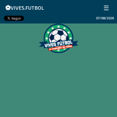
⚽
☰
VIVES.FUTBOL
07/08/2026
Inicio
Partidos
Resultados
Ligas
Champions League
Equipos
Copa Libertadores
En Vivo
Liga 1 Perú
Más