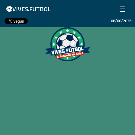
⚽
☰
VIVES.FUTBOL
06/08/2026
Inicio
Partidos
Resultados
Ligas
Champions League
Equipos
Copa Libertadores
En Vivo
Liga 1 Perú
Más