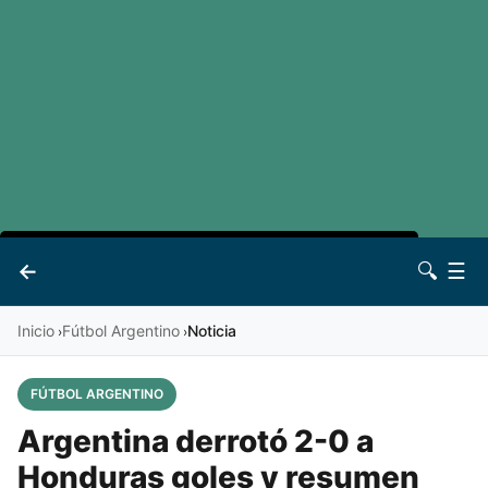
LaLiga
Noticias
Premier League
Otros deportes
Ver todas las ligas
Archivo
Contacto
Este sitio utiliza cookies para mejorar la
←
🔍
☰
Vives
experiencia del usuario. Al continuar usando
nuestro sitio web, usted acepta el uso de todas
Inicio
Fútbol Argentino
Noticia
›
›
las cookies de acuerdo con nuestra Política de
Cookies.
Leer más
FÚTBOL ARGENTINO
Aceptar
Argentina derrotó 2-0 a
Honduras goles y resumen