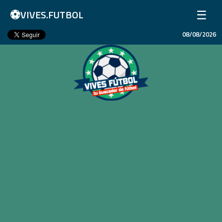
⚽
☰
VIVES.FUTBOL
08/08/2026
Inicio
Partidos
Resultados
Ligas
Champions League
Equipos
Copa Libertadores
En Vivo
Liga 1 Perú
Más