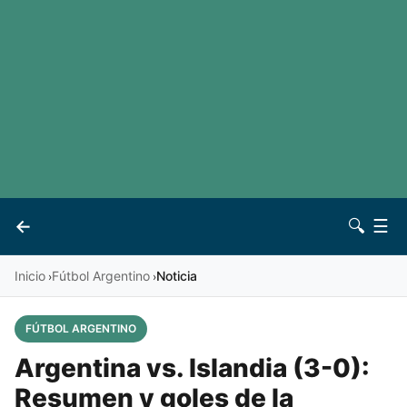
LaLiga
Noticias
Premier League
Otros deportes
Ver todas las ligas
Archivo
Contacto
←
🔍
☰
Vives
Inicio
Fútbol Argentino
Noticia
›
›
FÚTBOL ARGENTINO
Argentina vs. Islandia (3-0):
Resumen y goles de la