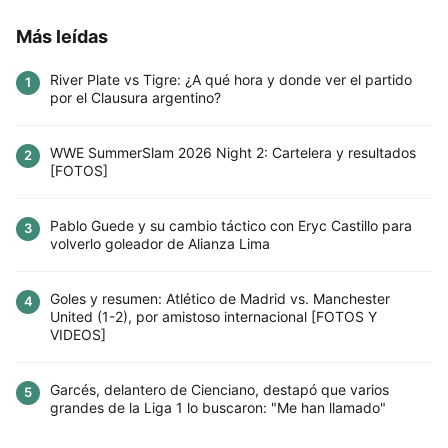
Más leídas
River Plate vs Tigre: ¿A qué hora y donde ver el partido
1
por el Clausura argentino?
WWE SummerSlam 2026 Night 2: Cartelera y resultados
2
[FOTOS]
Pablo Guede y su cambio táctico con Eryc Castillo para
3
volverlo goleador de Alianza Lima
Goles y resumen: Atlético de Madrid vs. Manchester
4
United (1-2), por amistoso internacional [FOTOS Y
VIDEOS]
Garcés, delantero de Cienciano, destapó que varios
5
grandes de la Liga 1 lo buscaron: "Me han llamado"
Este sitio utiliza cookies para mejorar la
experiencia del usuario. Al continuar usando