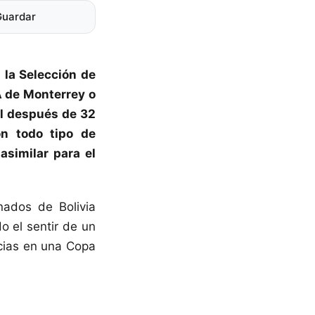
Guardar
a la
Selección de
A de Monterrey o
l
después de 32
on todo tipo de
similar para el
onados de Bolivia
o el sentir de un
ncias en una Copa