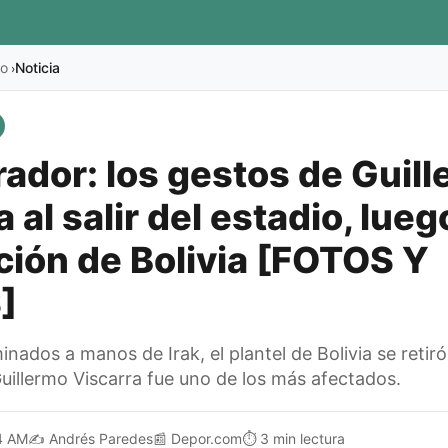
no
Noticia
›
ador: los gestos de Guil
 al salir del estadio, lueg
ción de Bolivia [FOTOS Y
]
inados a manos de Irak, el plantel de Bolivia se retiró
uillermo Viscarra fue uno de los más afectados.
4 AM
✍️
Andrés Paredes
📰
Depor.com
⏱️
3 min lectura