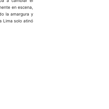
iba a cambiar el
ente en escena,
ndo la amargura y
a Lima solo atinó