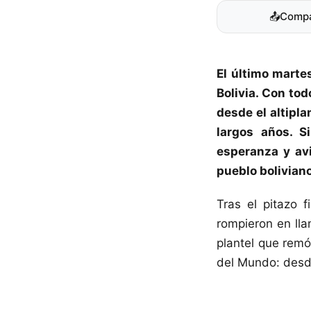
📤
Compa
El último marte
Bolivia.
Con todo
desde el altipla
largos años. S
esperanza y av
pueblo boliviano
Tras el pitazo f
rompieron en lla
plantel que remó
del Mundo: desd