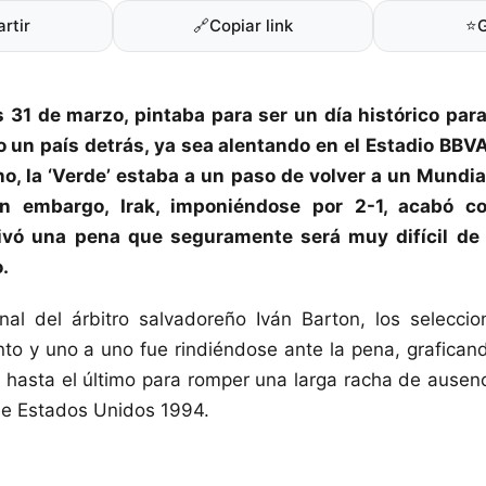
rtir
🔗
Copiar link
⭐
s 31 de marzo, pintaba para ser un día histórico par
 un país detrás, ya sea alentando en el Estadio BBV
no, la ‘Verde’ estaba a un paso de volver a un
Mundia
in embargo, Irak, imponiéndose por 2-1, acabó c
ivó una pena que seguramente será muy difícil de a
.
inal del árbitro salvadoreño Iván Barton, los selecci
nto y uno a uno fue rindiéndose ante la pena, graficand
 hasta el último para romper una larga racha de ause
e Estados Unidos 1994.