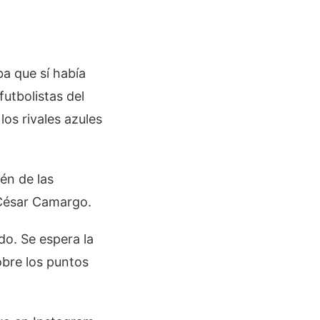
a que sí había
futbolistas del
os rivales azules
én de las
 César Camargo.
do. Se espera la
obre los puntos