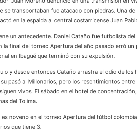
ador’ Juan Moreno denunció en una transmisión en vi
ue se transportaban fue atacado con piedras. Una de 
ctó en la espalda al central costarricense Juan Pabl
ene un antecedente. Daniel Cataño fue futbolista de
 la final del torneo Apertura del año pasado erró un 
onal en Ibagué que terminó con su expulsión.
tulo y desde entonces Cataño arrastra el odio de los hi
su pasó al Millonarios, pero los resentimientos entre
siguen vivos. El sábado en el hotel de concentración
has del Tolima.
o’ es noveno en el torneo Apertura del fútbol colomb
rios que tiene 3.