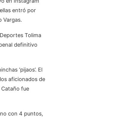
vo en Instagram
ellas entró por
o Vargas.
l Deportes Tolima
penal definitivo
nchas ‘pijaos’. El
 los aficionados de
, Cataño fue
iano con 4 puntos,