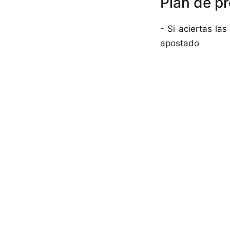
Plan de p
- Si aciertas las
apostado