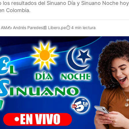
o los resultados del Sinuano Día y Sinuano Noche hoy
en Colombia.
1 AM
✍️
Andrés Paredes
📰
Libero.pe
⏱️
4 min lectura