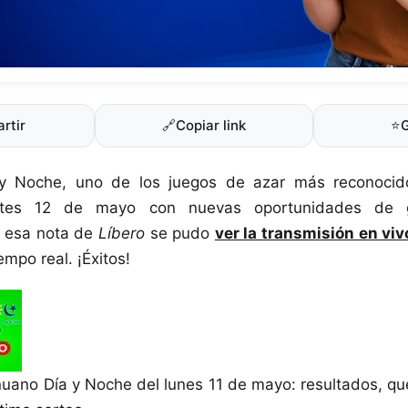
rtir
🔗
Copiar link
⭐
 y Noche, uno de los juegos de azar más reconocid
rtes 12 de mayo con nuevas oportunidades de 
n esa nota de
Líbero
se pudo
ver la transmisión en viv
empo real. ¡Éxitos!
nuano Día y Noche del lunes 11 de mayo: resultados, q