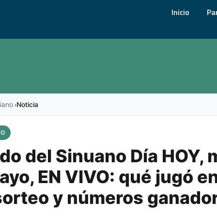
Inicio
Pa
iano
Noticia
›
NO
do del Sinuano Día HOY, 
ayo, EN VIVO: qué jugó en
sorteo y números ganado