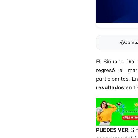
📤
Compa
El Sinuano Día
regresó el ma
participantes. E
resultados
en ti
PUEDES VER:
Si