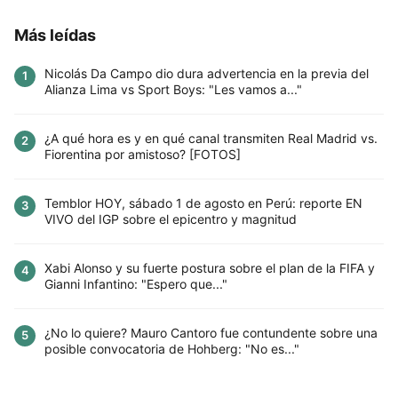
Más leídas
Nicolás Da Campo dio dura advertencia en la previa del
1
Alianza Lima vs Sport Boys: "Les vamos a..."
¿A qué hora es y en qué canal transmiten Real Madrid vs.
2
Fiorentina por amistoso? [FOTOS]
Temblor HOY, sábado 1 de agosto en Perú: reporte EN
3
VIVO del IGP sobre el epicentro y magnitud
Xabi Alonso y su fuerte postura sobre el plan de la FIFA y
4
Gianni Infantino: "Espero que..."
¿No lo quiere? Mauro Cantoro fue contundente sobre una
5
posible convocatoria de Hohberg: "No es..."
Este sitio utiliza cookies para mejorar la
experiencia del usuario. Al continuar usando