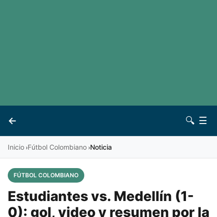
LaLiga
Noticias
Premier League
Otros deportes
Ver todas las ligas
Archivo
Contacto
←
🔍
☰
Vives
Inicio
Fútbol Colombiano
Noticia
›
›
FÚTBOL COLOMBIANO
Estudiantes vs. Medellín (1-
0): gol, video y resumen por la