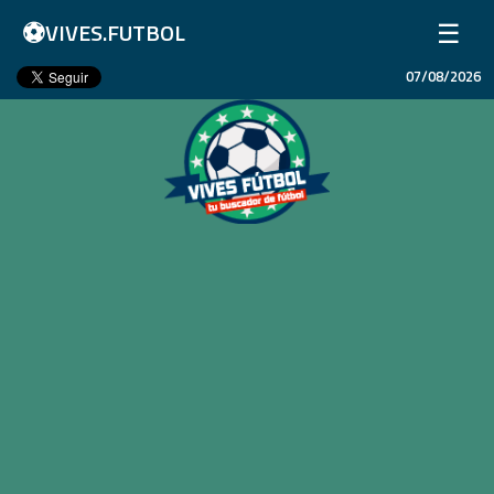
⚽
☰
VIVES.FUTBOL
07/08/2026
Inicio
Partidos
Resultados
Ligas
Champions League
Equipos
Copa Libertadores
En Vivo
Liga 1 Perú
Más