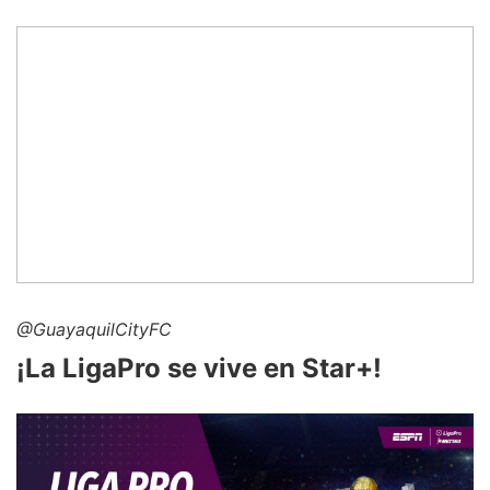
@GuayaquilCityFC
¡La LigaPro se vive en Star+!