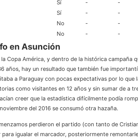
Sí
-
-
Sí
-
-
No
-
-
No
-
-
nfo en Asunción
la Copa América, y dentro de la histórica campaña q
36 años, hay un resultado que también fue importantí
isitaba a Paraguay con pocas expectativas por lo que la
torias como visitantes en 12 años y sin sumar de a tr
cían creer que la estadística difícilmente podía romp
 noviembre del 2016 se consumó otra hazaña.
enzamos perdieron el partido (con tanto de Cristian R
para igualar el marcador, posteriormente remontarle 