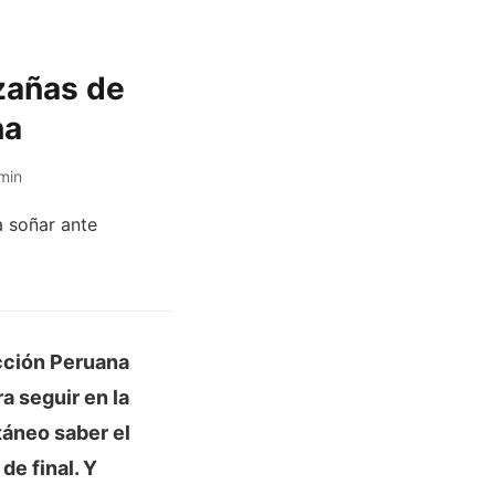
azañas de
na
min
cción Peruana
a seguir en la
ltáneo saber el
de final. Y