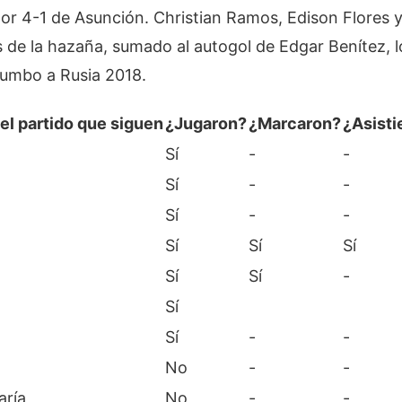
 por 4-1 de Asunción. Christian Ramos, Edison Flores 
es de la hazaña, sumado al autogol de Edgar Benítez, l
rumbo a Rusia 2018.
el partido que siguen
¿Jugaron?
¿
Marcaron?
¿Asisti
Sí
-
-
Sí
-
-
Sí
-
-
Sí
Sí
Sí
Sí
Sí
-
Sí
Sí
-
-
No
-
-
aría
No
-
-