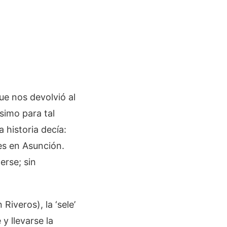
ue nos devolvió al
simo para tal
 historia decía:
es en Asunción.
erse; sin
iveros), la ‘sele’
y llevarse la