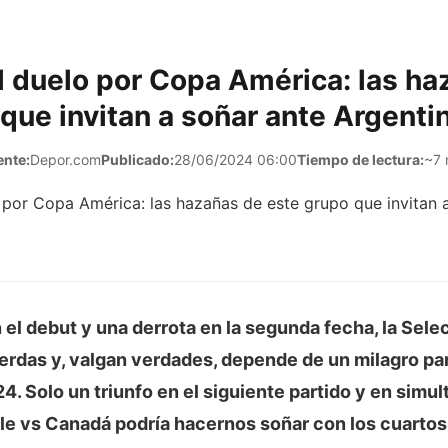
l duelo por Copa América: las h
que invitan a soñar ante Argenti
ente:
Depor.com
Publicado:
28/06/2024 06:00
Tiempo de lectura:
~7 
el debut y una derrota en la segunda fecha, la
Sele
uerdas y, valgan verdades, depende de un milagro par
24
. Solo un triunfo en el siguiente partido y en simu
le vs Canadá podría hacernos soñar con los cuartos 