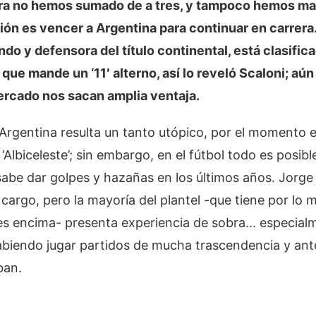
ra no hemos sumado de a tres, y tampoco hemos mar
ón es vencer a Argentina para continuar en carrera. 
o y defensora del título continental, está clasifica
que mande un ‘11′ alterno, así lo reveló Scaloni; aún 
mercado nos sacan amplia ventaja.
a Argentina resulta un tanto utópico, por el momento 
 ‘Albiceleste’; sin embargo, en el fútbol todo es posi
abe dar golpes y hazañas en los últimos años. Jorge 
l cargo, pero la mayoría del plantel -que tiene por lo
es encima- presenta experiencia de sobra... especia
abiendo jugar partidos de mucha trascendencia y ante
ban.