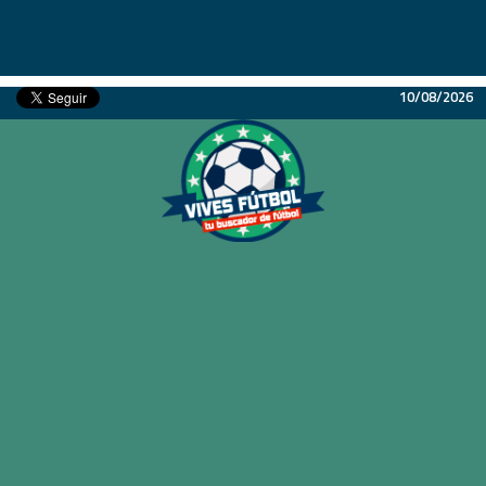
10/08/2026
Inicio
Partidos
Resultados
Ligas
Champions League
Equipos
Copa Libertadores
En Vivo
Liga 1 Perú
Más