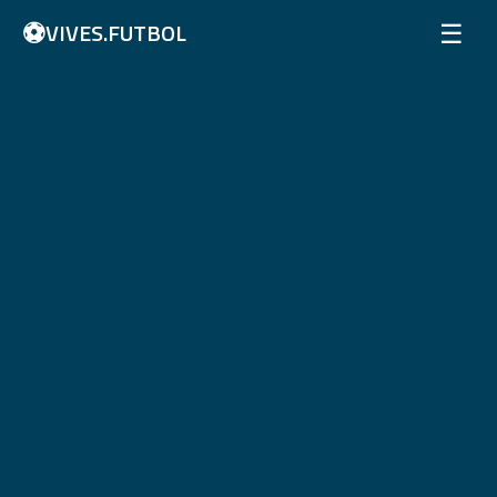
⚽
☰
VIVES.FUTBOL