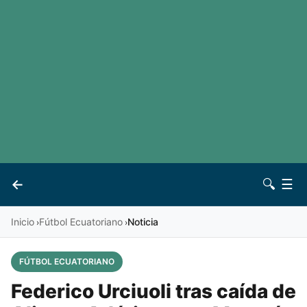
LaLiga
Noticias
Premier League
Otros deportes
Ver todas las ligas
Archivo
Contacto
←
🔍
☰
Vives
Inicio
Fútbol Ecuatoriano
Noticia
›
›
FÚTBOL ECUATORIANO
Federico Urciuoli tras caída de