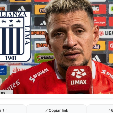
rtir
🔗
Copiar link
⭐