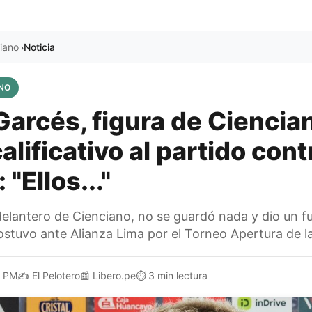
iano
Noticia
›
NO
Garcés, figura de Ciencian
alificativo al partido cont
 "Ellos..."
elantero de Cienciano, no se guardó nada y dio un fue
ostuvo ante Alianza Lima por el Torneo Apertura de la
1 PM
✍️
El Pelotero
📰
Libero.pe
⏱️
3 min lectura