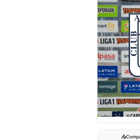
📤
Compa