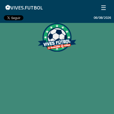
⚽
☰
VIVES.FUTBOL
06/08/2026
Inicio
Partidos
Resultados
Ligas
Champions League
Equipos
Copa Libertadores
En Vivo
Liga 1 Perú
Más