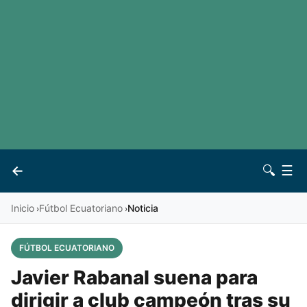
LaLiga
Noticias
Premier League
Otros deportes
Ver todas las ligas
Archivo
Contacto
←
🔍
☰
Vives
Inicio
Fútbol Ecuatoriano
Noticia
›
›
FÚTBOL ECUATORIANO
Javier Rabanal suena para
dirigir a club campeón tras su