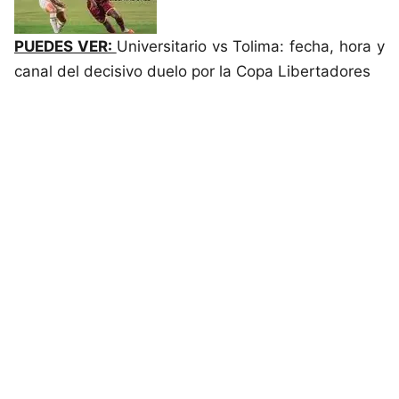
PUEDES VER:
Universitario vs Tolima: fecha, hora y
canal del decisivo duelo por la Copa Libertadores