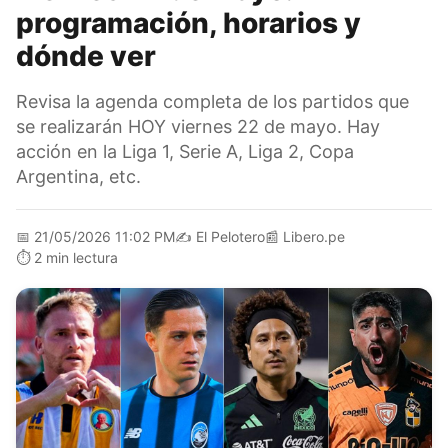
programación, horarios y
dónde ver
Revisa la agenda completa de los partidos que
se realizarán HOY viernes 22 de mayo. Hay
acción en la Liga 1, Serie A, Liga 2, Copa
Argentina, etc.
📅
21/05/2026 11:02 PM
✍️
El Pelotero
📰
Libero.pe
⏱️
2 min lectura