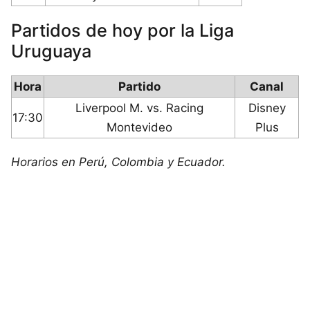
Partidos de hoy por la Liga
Uruguaya
Hora
Partido
Canal
Liverpool M. vs. Racing
Disney
17:30
Montevideo
Plus
Horarios en Perú, Colombia y Ecuador.