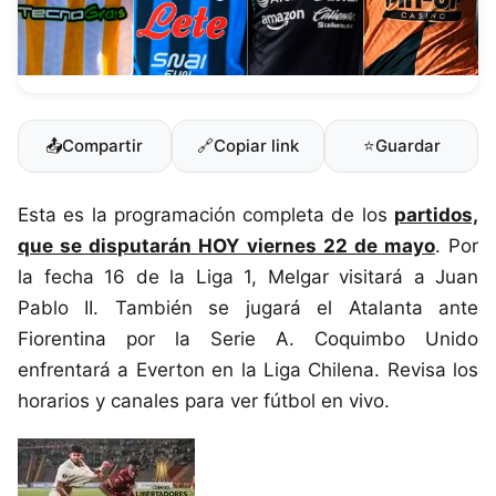
📤
Compartir
🔗
Copiar link
⭐
Guardar
Esta es la programación completa de los
partidos,
que se disputarán HOY viernes 22 de mayo
. Por
la fecha 16 de la Liga 1, Melgar visitará a Juan
Pablo II. También se jugará el Atalanta ante
Fiorentina por la Serie A. Coquimbo Unido
enfrentará a Everton en la Liga Chilena. Revisa los
horarios y canales para ver fútbol en vivo.