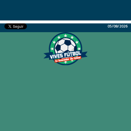
05/08/2026
Inicio
Partidos
Resultados
Ligas
Champions League
Equipos
Copa Libertadores
En Vivo
Liga 1 Perú
Más