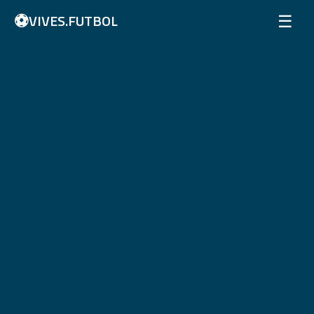
⚽
☰
VIVES.FUTBOL