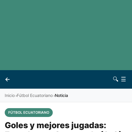
LaLiga
Noticias
Premier League
Otros deportes
Ver todas las ligas
Archivo
Contacto
←
🔍
☰
Vives
Inicio
Fútbol Ecuatoriano
Noticia
›
›
FÚTBOL ECUATORIANO
Goles y mejores jugadas: