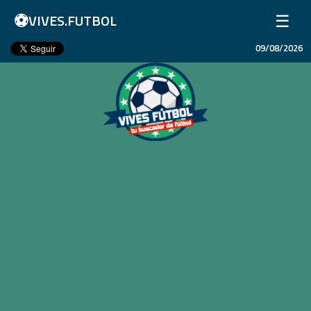
⚽
☰
VIVES.FUTBOL
09/08/2026
Inicio
Partidos
Resultados
Ligas
Champions League
Equipos
Copa Libertadores
En Vivo
Liga 1 Perú
Más