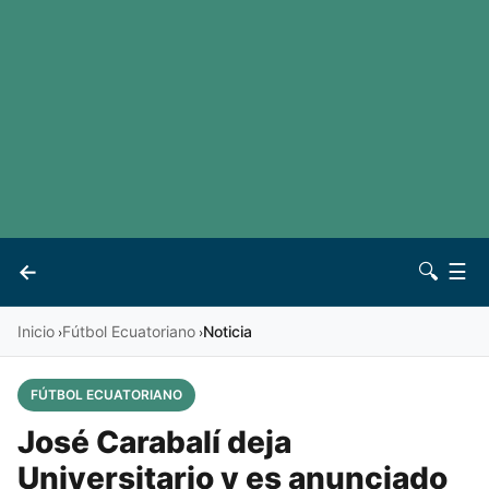
LaLiga
Noticias
Premier League
Otros deportes
Ver todas las ligas
Archivo
Contacto
←
🔍
☰
Vives
Inicio
Fútbol Ecuatoriano
Noticia
›
›
FÚTBOL ECUATORIANO
José Carabalí deja
Universitario y es anunciado