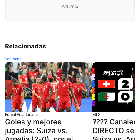
Anuncio
Relacionadas
Ver todas
Fútbol Ecuatoriano
MLS
Goles y mejores
???? Canales
jugadas: Suiza vs.
DIRECTO segu
Argelia (2-0), por el
Suiza vs. Arg