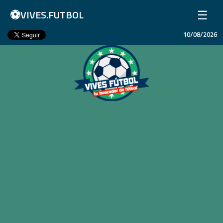
⚽
☰
VIVES.FUTBOL
10/08/2026
Inicio
Partidos
Resultados
Ligas
Champions League
Equipos
Copa Libertadores
En Vivo
Liga 1 Perú
Más