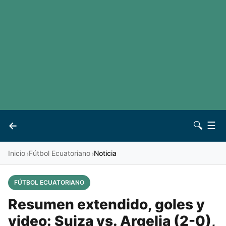
LaLiga
Noticias
Premier League
Otros deportes
Ver todas las ligas
Archivo
Contacto
←
🔍
☰
Vives
Inicio
Fútbol Ecuatoriano
Noticia
›
›
FÚTBOL ECUATORIANO
Resumen extendido, goles y
video: Suiza vs. Argelia (2-0),