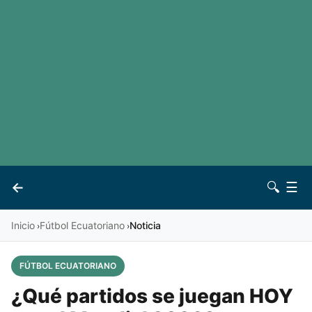
LaLiga
Noticias
Premier League
Otros deportes
Ver todas las ligas
Archivo
Contacto
←
🔍
☰
Vives
Inicio
Fútbol Ecuatoriano
Noticia
›
›
FÚTBOL ECUATORIANO
¿Qué partidos se juegan HOY