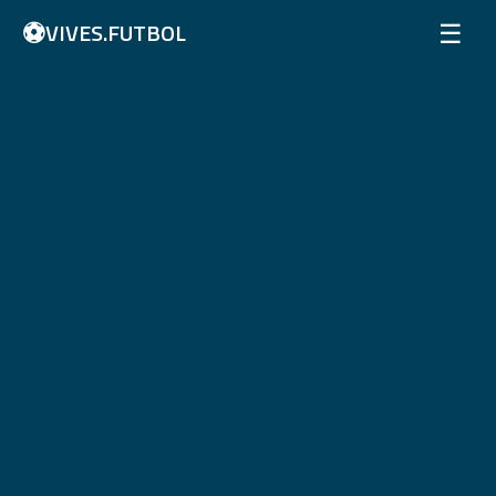
⚽
☰
VIVES.FUTBOL