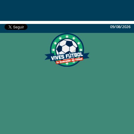
09/08/2026
Inicio
Partidos
Resultados
Ligas
Champions League
Equipos
Copa Libertadores
En Vivo
Liga 1 Perú
Más