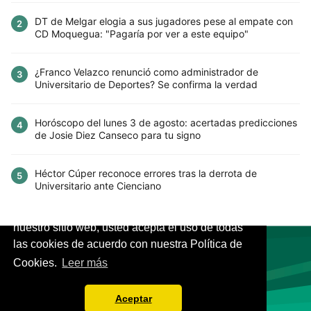
DT de Melgar elogia a sus jugadores pese al empate con
2
CD Moquegua: "Pagaría por ver a este equipo"
¿Franco Velazco renunció como administrador de
3
Universitario de Deportes? Se confirma la verdad
Horóscopo del lunes 3 de agosto: acertadas predicciones
4
de Josie Diez Canseco para tu signo
Héctor Cúper reconoce errores tras la derrota de
5
Universitario ante Cienciano
Este sitio utiliza cookies para mejorar la
experiencia del usuario. Al continuar usando
nuestro sitio web, usted acepta el uso de todas
las cookies de acuerdo con nuestra Política de
Cookies.
Leer más
VIVES.FUTBOL | Tu buscador de Fútbol
Aceptar