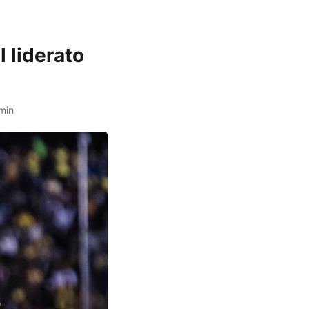
 liderato
min