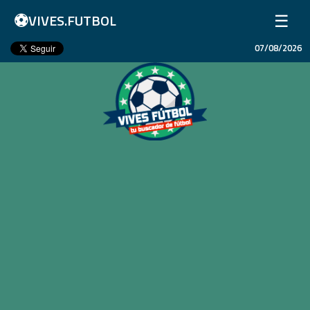
⚽
☰
VIVES.FUTBOL
07/08/2026
Inicio
Partidos
Resultados
Ligas
Champions League
Equipos
Copa Libertadores
En Vivo
Liga 1 Perú
Más