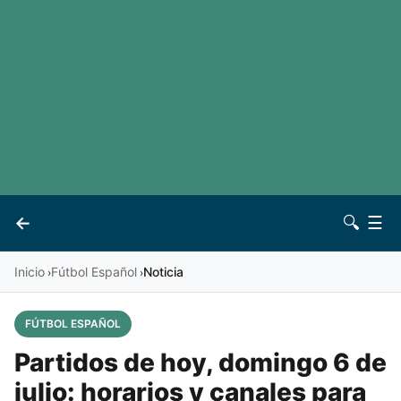
LaLiga
Noticias
Premier League
Otros deportes
Ver todas las ligas
Archivo
Contacto
←
🔍
☰
Vives
Inicio
Fútbol Español
Noticia
›
›
FÚTBOL ESPAÑOL
Partidos de hoy, domingo 6 de
julio: horarios y canales para