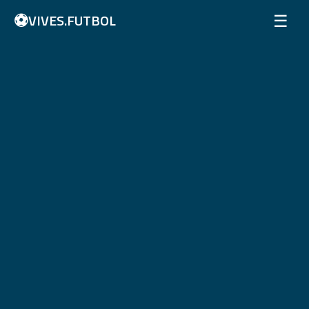
⚽
☰
VIVES.FUTBOL