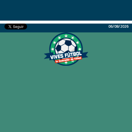
06/08/2026
Inicio
Partidos
Resultados
Ligas
Champions League
Equipos
Copa Libertadores
En Vivo
Liga 1 Perú
Más