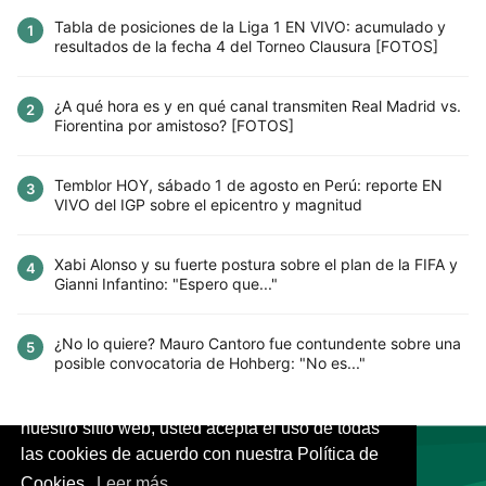
Tabla de posiciones de la Liga 1 EN VIVO: acumulado y
1
resultados de la fecha 4 del Torneo Clausura [FOTOS]
¿A qué hora es y en qué canal transmiten Real Madrid vs.
2
Fiorentina por amistoso? [FOTOS]
Temblor HOY, sábado 1 de agosto en Perú: reporte EN
3
VIVO del IGP sobre el epicentro y magnitud
Xabi Alonso y su fuerte postura sobre el plan de la FIFA y
4
Gianni Infantino: "Espero que..."
¿No lo quiere? Mauro Cantoro fue contundente sobre una
5
posible convocatoria de Hohberg: "No es..."
Este sitio utiliza cookies para mejorar la
experiencia del usuario. Al continuar usando
nuestro sitio web, usted acepta el uso de todas
las cookies de acuerdo con nuestra Política de
Cookies.
Leer más