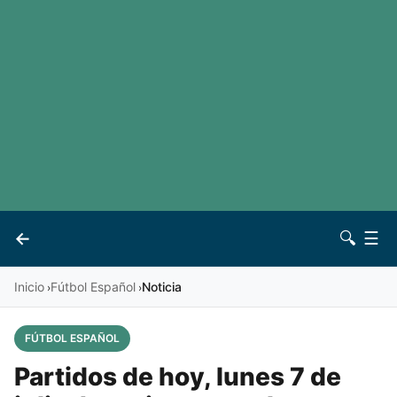
LaLiga
Noticias
Premier League
Otros deportes
Ver todas las ligas
Archivo
Contacto
←
🔍
☰
Vives
Inicio
Fútbol Español
Noticia
›
›
FÚTBOL ESPAÑOL
Partidos de hoy, lunes 7 de