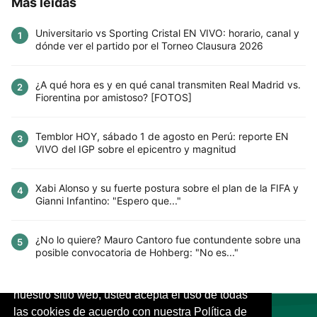
Más leídas
Universitario vs Sporting Cristal EN VIVO: horario, canal y
1
dónde ver el partido por el Torneo Clausura 2026
¿A qué hora es y en qué canal transmiten Real Madrid vs.
2
Fiorentina por amistoso? [FOTOS]
Temblor HOY, sábado 1 de agosto en Perú: reporte EN
3
VIVO del IGP sobre el epicentro y magnitud
Xabi Alonso y su fuerte postura sobre el plan de la FIFA y
4
Gianni Infantino: "Espero que..."
¿No lo quiere? Mauro Cantoro fue contundente sobre una
5
posible convocatoria de Hohberg: "No es..."
Este sitio utiliza cookies para mejorar la
experiencia del usuario. Al continuar usando
nuestro sitio web, usted acepta el uso de todas
las cookies de acuerdo con nuestra Política de