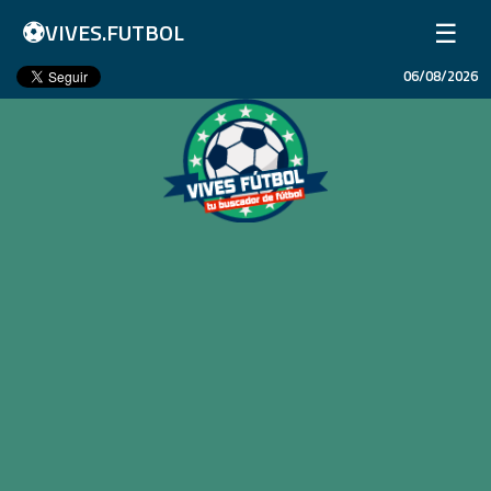
⚽
☰
VIVES.FUTBOL
06/08/2026
Inicio
Partidos
Resultados
Ligas
Champions League
Equipos
Copa Libertadores
En Vivo
Liga 1 Perú
Más