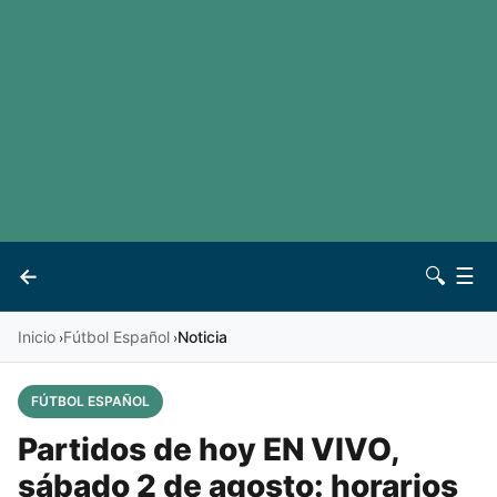
LaLiga
Noticias
Premier League
Otros deportes
Ver todas las ligas
Archivo
Contacto
←
🔍
☰
Vives
Inicio
Fútbol Español
Noticia
›
›
FÚTBOL ESPAÑOL
Partidos de hoy EN VIVO,
sábado 2 de agosto: horarios