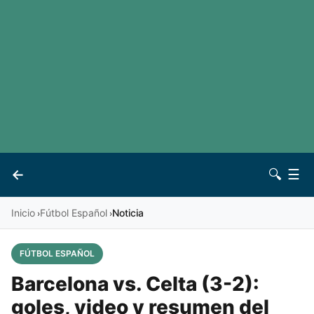
LaLiga
Noticias
Premier League
Otros deportes
Ver todas las ligas
Archivo
Contacto
←
🔍
☰
Vives
Inicio
Fútbol Español
Noticia
›
›
FÚTBOL ESPAÑOL
Barcelona vs. Celta (3-2):
goles, video y resumen del