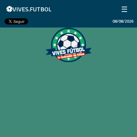
⚽
☰
VIVES.FUTBOL
08/08/2026
Inicio
Partidos
Resultados
Ligas
Champions League
Equipos
Copa Libertadores
En Vivo
Liga 1 Perú
Más