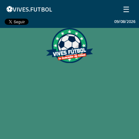
⚽
☰
VIVES.FUTBOL
09/08/2026
Inicio
Partidos
Resultados
Ligas
Champions League
Equipos
Copa Libertadores
En Vivo
Liga 1 Perú
Más