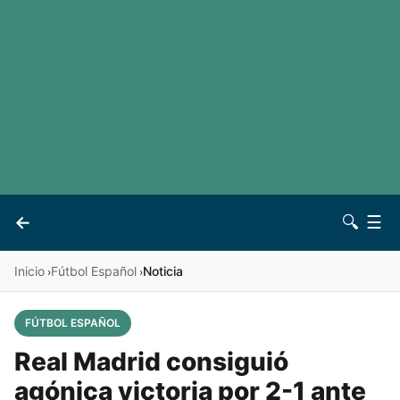
LaLiga
Noticias
Premier League
Otros deportes
Ver todas las ligas
Archivo
Contacto
←
🔍
☰
Vives
Inicio
Fútbol Español
Noticia
›
›
FÚTBOL ESPAÑOL
Real Madrid consiguió
agónica victoria por 2-1 ante