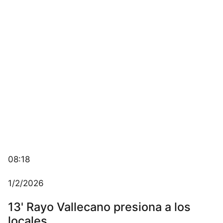
Este sitio utiliza cookies para mejorar la
experiencia del usuario. Al continuar usando
nuestro sitio web, usted acepta el uso de todas
las cookies de acuerdo con nuestra Política de
08:18
Cookies.
Leer más
1/2/2026
Aceptar
13' Rayo Vallecano presiona a los
locales