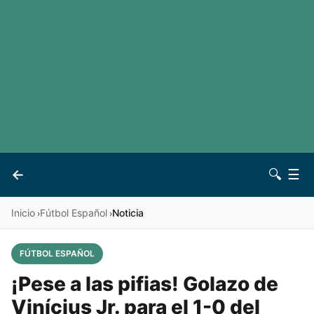
LaLiga
Noticias
Premier League
Otros deportes
Ver todas las ligas
Archivo
Contacto
←
🔍
☰
Vives
Inicio
Fútbol Español
Noticia
›
›
FÚTBOL ESPAÑOL
¡Pese a las pifias! Golazo de
Vinícius Jr. para el 1-0 del