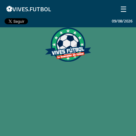
⚽
☰
VIVES.FUTBOL
09/08/2026
Inicio
Partidos
Resultados
Ligas
Champions League
Equipos
Copa Libertadores
En Vivo
Liga 1 Perú
Más