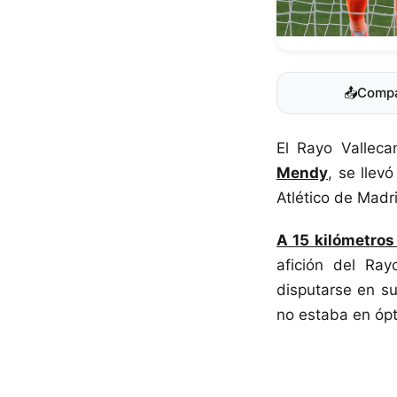
📤
Compa
El Rayo Vallec
Mendy
, se llev
Atlético de Madr
A 15 kilómetros 
afición del Ray
disputarse en su
no estaba en óp