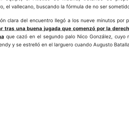
tro, el vallecano, buscando la fórmula de no ser sometid
ón clara del encuentro llegó a los nueve minutos por pa
r tras una buena jugada que comenzó por la derech
na
que cazó en el segundo palo Nico González, cuyo r
ndy y se estrelló en el larguero cuando Augusto Batall