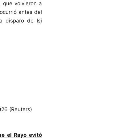
l que volvieron a
ocurrió antes del
 disparo de Isi
026 (Reuters)
e el Rayo evitó