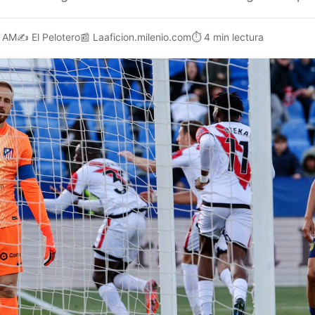
3 AM
✍️
El Pelotero
📰
Laaficion.milenio.com
⏱️
4 min lectura