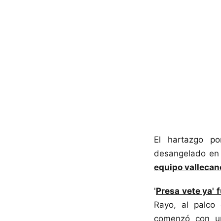
El hartazgo po
desangelado en 
equipo vallecan
'
Presa vete ya' 
Rayo, al palco
comenzó con un