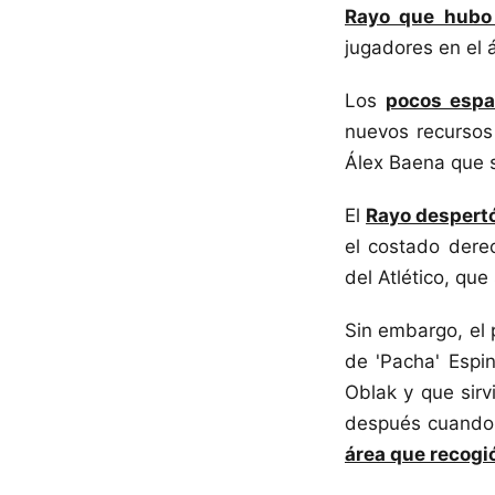
Rayo que hubo 
jugadores en el 
Los
pocos espac
nuevos recursos 
Álex Baena que s
El
Rayo despertó
el costado dere
del Atlético, que
Sin embargo, el 
de 'Pacha' Espi
Oblak y que sirv
después cuando 
área que recogió