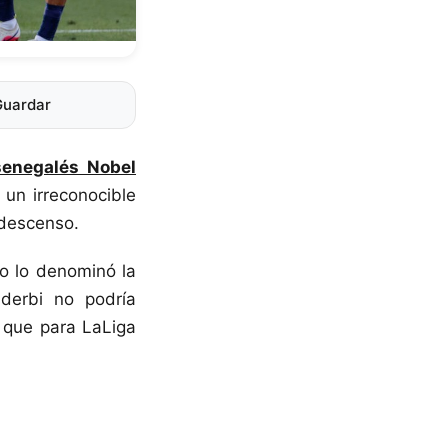
Guardar
senegalés Nobel
a un irreconocible
 descenso.
 lo denominó la
 derbi no podría
y que para LaLiga