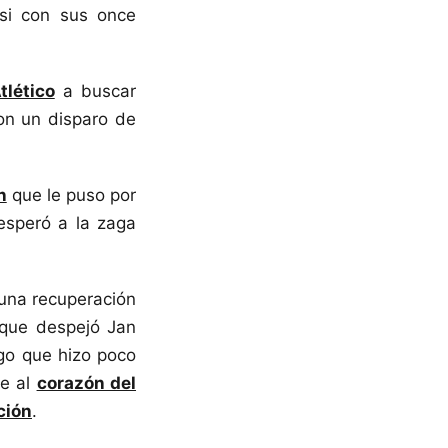
si con sus once
tlético
a buscar
con un disparo de
n
que le puso por
esperó a la zaga
 una recuperación
 que despejó Jan
lgo que hizo poco
se al
corazón del
ción
.