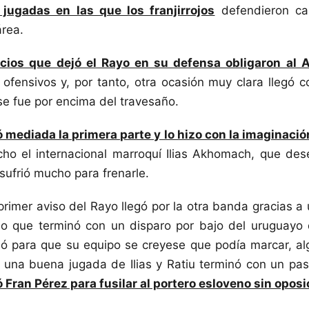
jugadas en las que los franjirrojos
defendieron ca
área.
ios que dejó el Rayo en su defensa obligaron al A
ofensivos y, por tanto, otra ocasión muy clara llegó 
e fue por encima del travesaño.
 mediada la primera parte y lo hizo con la imaginació
cho el internacional marroquí Ilias Akhomach, que des
 sufrió mucho para frenarle.
primer aviso del Rayo llegó por la otra banda gracias a
no que terminó con un disparo por bajo del uruguayo
ió para que su equipo se creyese que podía marcar, a
una buena jugada de Ilias y Ratiu terminó con un pa
 Fran Pérez para fusilar al portero esloveno sin oposi