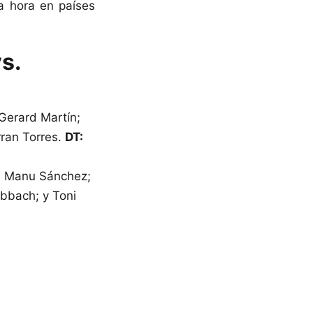
a hora en países
s.
 Gerard Martín;
ran Torres.
DT:
r, Manu Sánchez;
ebbach; y Toni