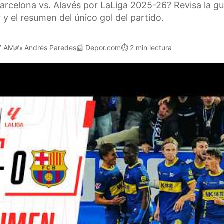
arcelona vs. Alavés por LaLiga 2025-26? Revisa la g
y el resumen del único gol del partido.
7 AM
✍️
Andrés Paredes
📰
Depor.com
⏱️
2 min lectura