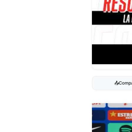
📤
Compa