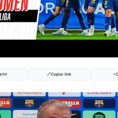
rtir
🔗
Copiar link
⭐