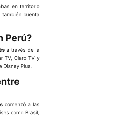
abas en territorio
N también cuenta
n Perú?
vés
a través de la
r TV, Claro TV y
e Disney Plus.
entre
és
comenzó a las
íses como Brasil,