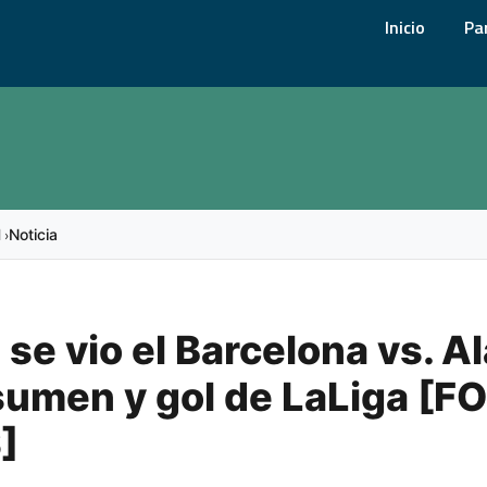
Inicio
Pa
l
Noticia
›
se vio el Barcelona vs. A
sumen y gol de LaLiga [F
]