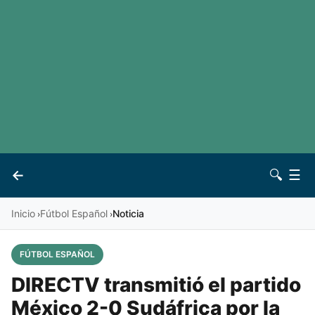
LaLiga
Noticias
Premier League
Otros deportes
Ver todas las ligas
Archivo
Contacto
←
🔍
☰
Vives
Inicio
Fútbol Español
Noticia
›
›
FÚTBOL ESPAÑOL
DIRECTV transmitió el partido
México 2-0 Sudáfrica por la