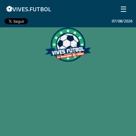
⚽
☰
VIVES.FUTBOL
07/08/2026
Inicio
Partidos
Resultados
Ligas
Champions League
Equipos
Copa Libertadores
En Vivo
Liga 1 Perú
Más