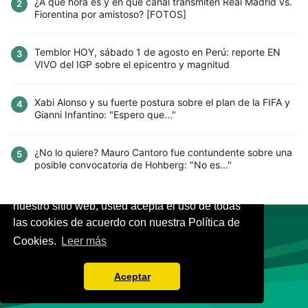
¿A qué hora es y en qué canal transmiten Real Madrid vs.
2
Fiorentina por amistoso? [FOTOS]
Temblor HOY, sábado 1 de agosto en Perú: reporte EN
3
VIVO del IGP sobre el epicentro y magnitud
Xabi Alonso y su fuerte postura sobre el plan de la FIFA y
4
Gianni Infantino: "Espero que..."
¿No lo quiere? Mauro Cantoro fue contundente sobre una
5
posible convocatoria de Hohberg: "No es..."
Este sitio utiliza cookies para mejorar la
experiencia del usuario. Al continuar usando
nuestro sitio web, usted acepta el uso de todas
las cookies de acuerdo con nuestra Política de
Cookies.
Leer más
VIVES.FUTBOL | Tu buscador de Fútbol
Aceptar