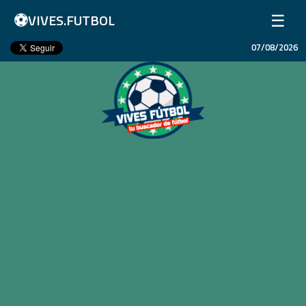
⚽
☰
VIVES.FUTBOL
07/08/2026
Inicio
Partidos
Resultados
Ligas
Champions League
Equipos
Copa Libertadores
En Vivo
Liga 1 Perú
Más