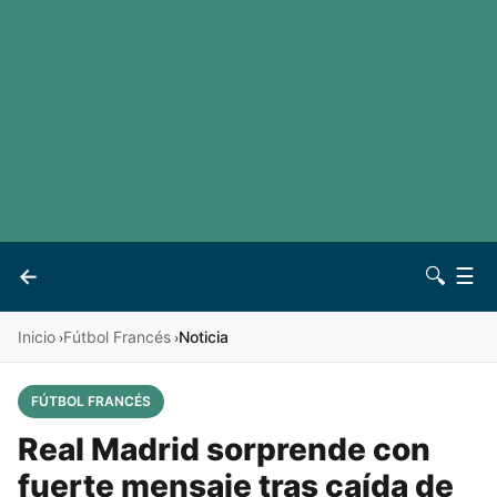
LaLiga
Noticias
Premier League
Otros deportes
Ver todas las ligas
Archivo
Contacto
←
🔍
☰
Vives
Inicio
Fútbol Francés
Noticia
›
›
FÚTBOL FRANCÉS
Real Madrid sorprende con
fuerte mensaje tras caída de