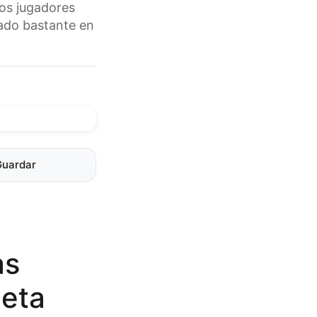
los jugadores
jado bastante en
Guardar
as
neta