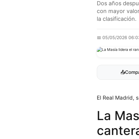
Dos años despué
con mayor valor
la clasificación.
📅
05/05/2026 06:0
📤
Compa
El Real Madrid, 
La Masí
canter