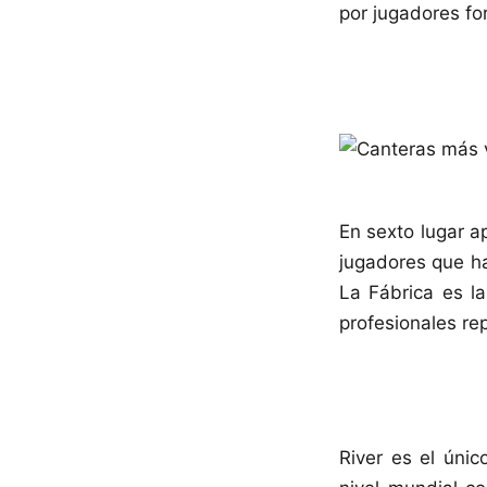
por jugadores f
En sexto lugar a
jugadores que h
La Fábrica es l
profesionales re
River es el únic