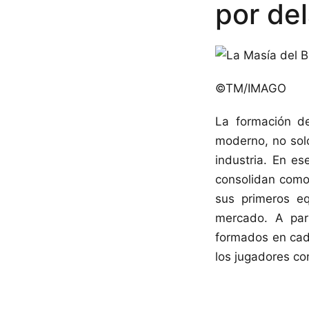
por de
©TM/IMAGO
La formación de
moderno, no sol
industria. En e
consolidan como 
sus primeros e
mercado. A par
formados en cad
los jugadores c