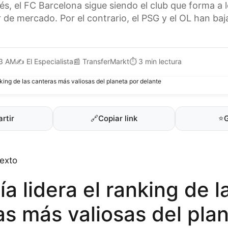
s, el FC Barcelona sigue siendo el club que forma a 
 de mercado. Por el contrario, el PSG y el OL han ba
3 AM
✍️
El Especialista
📰
TransferMarkt
⏱️
3 min lectura
rtir
🔗
Copiar link
⭐
sexto
a lidera el ranking de l
as más valiosas del pla