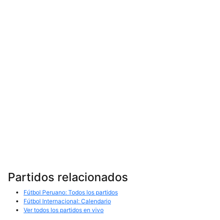
Partidos relacionados
Fútbol Peruano: Todos los partidos
Fútbol Internacional: Calendario
Ver todos los partidos en vivo