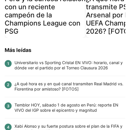
con un reciente
transmite PS
campeón de la
Arsenal por la
Champions League con
UEFA Champi
PSG
2026? [FOTO
Más leídas
Universitario vs Sporting Cristal EN VIVO: horario, canal y
1
dónde ver el partido por el Torneo Clausura 2026
¿A qué hora es y en qué canal transmiten Real Madrid vs.
2
Fiorentina por amistoso? [FOTOS]
Temblor HOY, sábado 1 de agosto en Perú: reporte EN
3
VIVO del IGP sobre el epicentro y magnitud
Xabi Alonso y su fuerte postura sobre el plan de la FIFA y
4