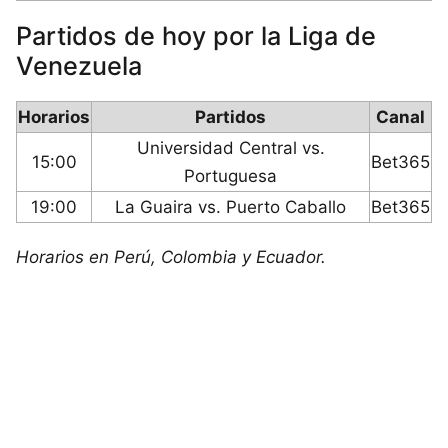
Partidos de hoy por la Liga de
Venezuela
Horarios
Partidos
Canal
Universidad Central vs.
15:00
Bet365
Portuguesa
19:00
La Guaira vs. Puerto Caballo
Bet365
Horarios en Perú, Colombia y Ecuador.