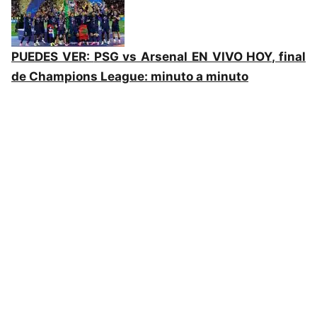
PUEDES VER:
PSG vs Arsenal EN VIVO HOY, final
de Champions League: minuto a minuto