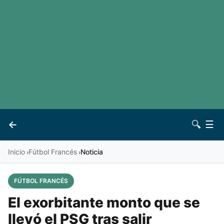
LaLiga
Noticias
Premier League
Otros deportes
Ver todas las ligas
Archivo
Contacto
←
🔍
☰
Vives
Inicio
Fútbol Francés
Noticia
›
›
FÚTBOL FRANCÉS
El exorbitante monto que se
llevó el PSG tras salir