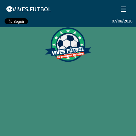
⚽
☰
VIVES.FUTBOL
07/08/2026
Inicio
Partidos
Resultados
Ligas
Champions League
Equipos
Copa Libertadores
En Vivo
Liga 1 Perú
Más