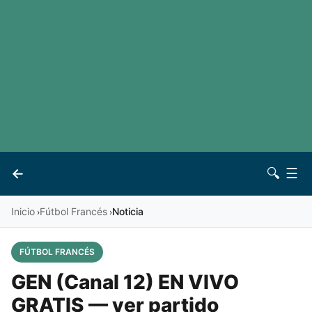
LaLiga
Noticias
Premier League
Otros deportes
Ver todas las ligas
Archivo
Contacto
←
🔍
☰
Vives
Inicio
Fútbol Francés
Noticia
›
›
FÚTBOL FRANCÉS
GEN (Canal 12) EN VIVO
GRATIS — ver partido