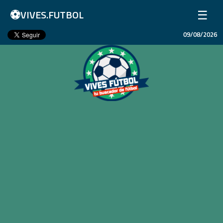
⚽
☰
VIVES.FUTBOL
09/08/2026
Inicio
Partidos
Resultados
Ligas
Champions League
Equipos
Copa Libertadores
En Vivo
Liga 1 Perú
Más