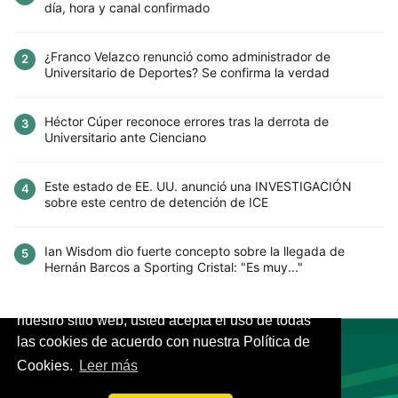
día, hora y canal confirmado
¿Franco Velazco renunció como administrador de
2
Universitario de Deportes? Se confirma la verdad
Héctor Cúper reconoce errores tras la derrota de
3
Universitario ante Cienciano
Este estado de EE. UU. anunció una INVESTIGACIÓN
4
sobre este centro de detención de ICE
Ian Wisdom dio fuerte concepto sobre la llegada de
5
Hernán Barcos a Sporting Cristal: "Es muy..."
Este sitio utiliza cookies para mejorar la
experiencia del usuario. Al continuar usando
nuestro sitio web, usted acepta el uso de todas
las cookies de acuerdo con nuestra Política de
Cookies.
Leer más
VIVES.FUTBOL | Tu buscador de Fútbol