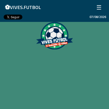
⚽
☰
VIVES.FUTBOL
07/08/2026
Inicio
Partidos
Resultados
Ligas
Champions League
Equipos
Copa Libertadores
En Vivo
Liga 1 Perú
Más