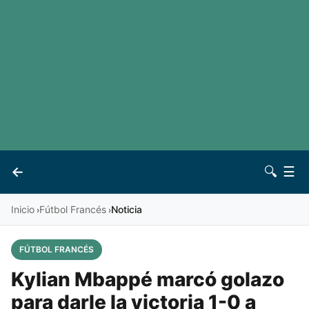
LaLiga
Noticias
Premier League
Otros deportes
Ver todas las ligas
Archivo
Contacto
←
🔍
☰
Vives
Inicio
Fútbol Francés
Noticia
›
›
FÚTBOL FRANCÉS
Kylian Mbappé marcó golazo
para darle la victoria 1-0 a