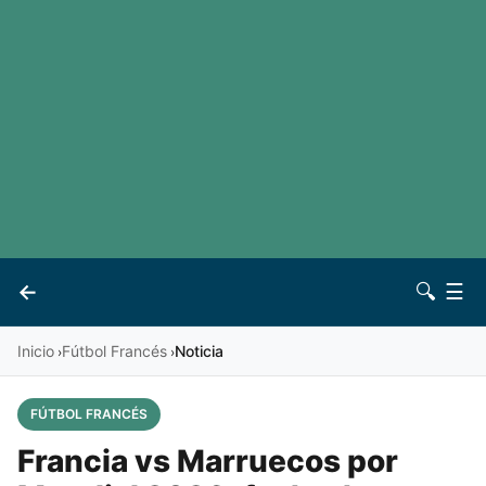
LaLiga
Noticias
Premier League
Otros deportes
Ver todas las ligas
Archivo
Contacto
←
🔍
☰
Vives
Inicio
Fútbol Francés
Noticia
›
›
FÚTBOL FRANCÉS
Francia vs Marruecos por