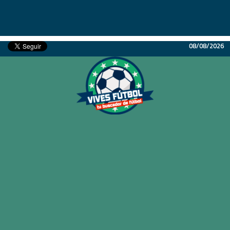
08/08/2026
Inicio
Partidos
Resultados
Ligas
Champions League
Equipos
Copa Libertadores
En Vivo
Liga 1 Perú
Más