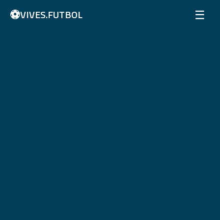
⚽
☰
VIVES.FUTBOL